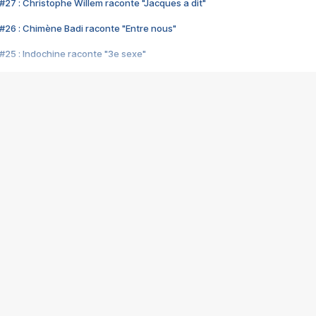
#27 : Christophe Willem raconte "Jacques a dit"
#26 : Chimène Badi raconte "Entre nous"
#25 : Indochine raconte "3e sexe"
#24 : Zaho raconte "C'est chelou"
#23 : Patrick Bruel raconte "Au café des délices"
#22 : Kyo raconte "Le chemin"
#21 : Nolwenn Leroy raconte "Cassé"
#20 : Patrick Hernandez raconte "Born to be alive"
#19 : Lorie raconte "Près de moi"
#18 : Michael Jones raconte "A nos actes manqués" (avec Jean-Jacque
#17 : Khaled raconte "Aïcha"
#16 : Corneille raconte "Parce qu'on vient de loin"
#15 : Indochine raconte "L'aventurier"