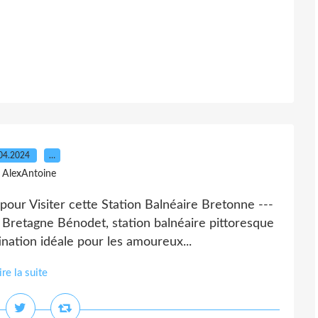
04.2024
…
 AlexAntoine
our Visiter cette Station Balnéaire Bretonne ---
a Bretagne Bénodet, station balnéaire pittoresque
ination idéale pour les amoureux...
ire la suite